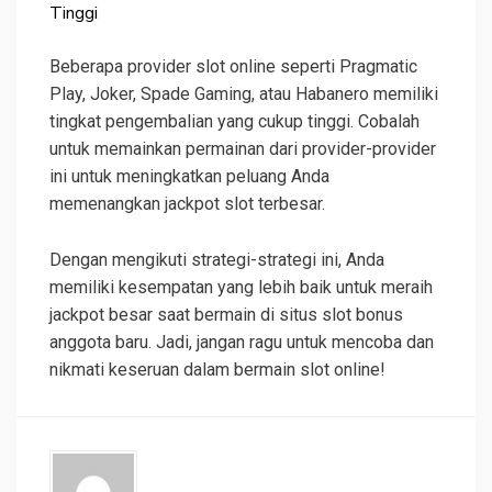
Tinggi
Beberapa provider slot online seperti Pragmatic
Play, Joker, Spade Gaming, atau Habanero memiliki
tingkat pengembalian yang cukup tinggi. Cobalah
untuk memainkan permainan dari provider-provider
ini untuk meningkatkan peluang Anda
memenangkan jackpot slot terbesar.
Dengan mengikuti strategi-strategi ini, Anda
memiliki kesempatan yang lebih baik untuk meraih
jackpot besar saat bermain di situs slot bonus
anggota baru. Jadi, jangan ragu untuk mencoba dan
nikmati keseruan dalam bermain slot online!