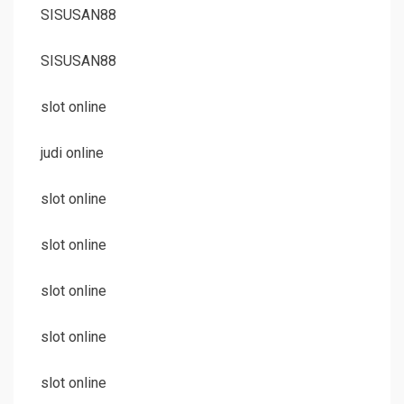
SISUSAN88
SISUSAN88
slot online
judi online
slot online
slot online
slot online
slot online
slot online